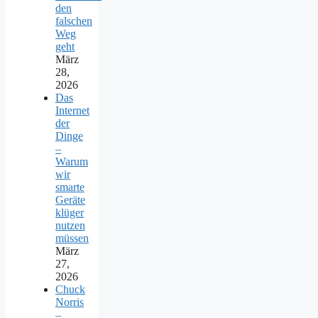
den
falschen
Weg
geht
März
28,
2026
Das
Internet
der
Dinge
–
Warum
wir
smarte
Geräte
klüger
nutzen
müssen
März
27,
2026
Chuck
Norris
–