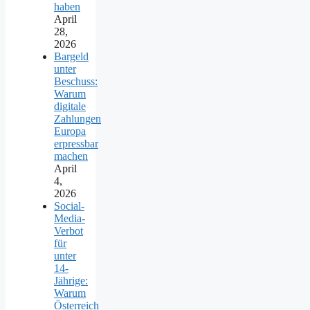
haben
April
28,
2026
Bargeld
unter
Beschuss:
Warum
digitale
Zahlungen
Europa
erpressbar
machen
April
4,
2026
Social-
Media-
Verbot
für
unter
14-
Jährige:
Warum
Österreich