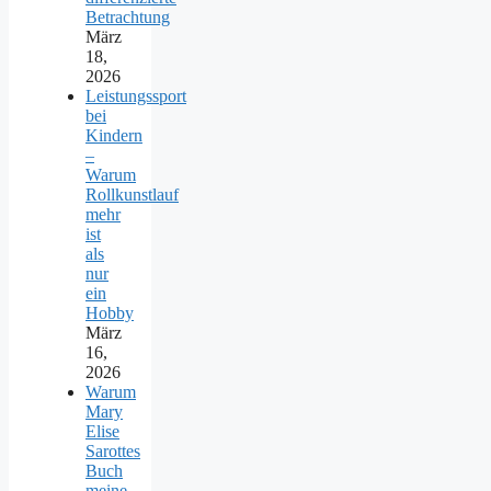
Betrachtung
März
18,
2026
Leistungssport
bei
Kindern
–
Warum
Rollkunstlauf
mehr
ist
als
nur
ein
Hobby
März
16,
2026
Warum
Mary
Elise
Sarottes
Buch
meine