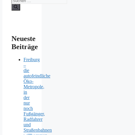
nach:
Neueste
Beiträge
Freiburg
–
die
autofeindliche
Öko-
Metropole,
in
der
nur
noch
Fußgänger,
Radfahrer
und
Straßenbahnen