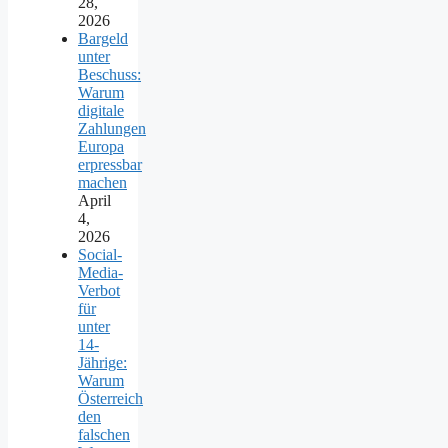
28,
2026
Bargeld
unter
Beschuss:
Warum
digitale
Zahlungen
Europa
erpressbar
machen
April
4,
2026
Social-
Media-
Verbot
für
unter
14-
Jährige:
Warum
Österreich
den
falschen