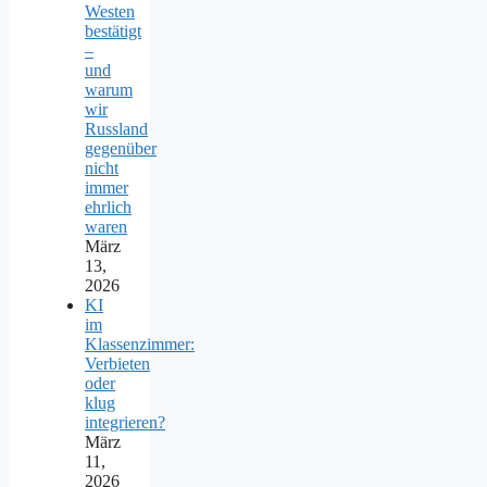
Westen
bestätigt
–
und
warum
wir
Russland
gegenüber
nicht
immer
ehrlich
waren
März
13,
2026
KI
im
Klassenzimmer:
Verbieten
oder
klug
integrieren?
März
11,
2026