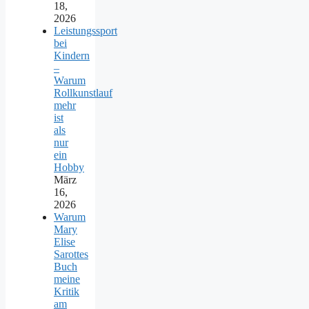
18,
2026
Leistungssport
bei
Kindern
–
Warum
Rollkunstlauf
mehr
ist
als
nur
ein
Hobby
März
16,
2026
Warum
Mary
Elise
Sarottes
Buch
meine
Kritik
am