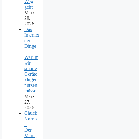
Weg
geht
März
28,
2026
Das
Internet
der
Dinge
–
Warum
wir
smarte
Geräte
klüger
nutzen
müssen
März
27,
2026
Chuck
Norris
–
Der
Mann,