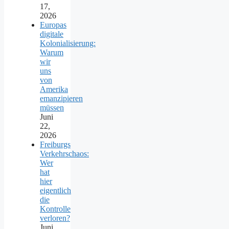
17,
2026
Europas
digitale
Kolonialisierung:
Warum
wir
uns
von
Amerika
emanzipieren
müssen
Juni
22,
2026
Freiburgs
Verkehrschaos:
Wer
hat
hier
eigentlich
die
Kontrolle
verloren?
Juni