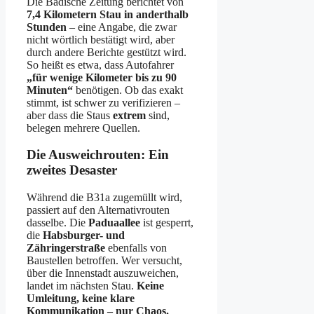
Die Badische Zeitung berichtet von
7,4 Kilometern Stau in anderthalb
Stunden
– eine Angabe, die zwar
nicht wörtlich bestätigt wird, aber
durch andere Berichte gestützt wird.
So heißt es etwa, dass Autofahrer
„für wenige Kilometer bis zu 90
Minuten“
benötigen. Ob das exakt
stimmt, ist schwer zu verifizieren –
aber dass die Staus
extrem
sind,
belegen mehrere Quellen.
Die Ausweichrouten: Ein
zweites Desaster
Während die B31a zugemüllt wird,
passiert auf den Alternativrouten
dasselbe. Die
Paduaallee
ist gesperrt,
die
Habsburger- und
Zähringerstraße
ebenfalls von
Baustellen betroffen. Wer versucht,
über die Innenstadt auszuweichen,
landet im nächsten Stau.
Keine
Umleitung, keine klare
Kommunikation – nur Chaos.